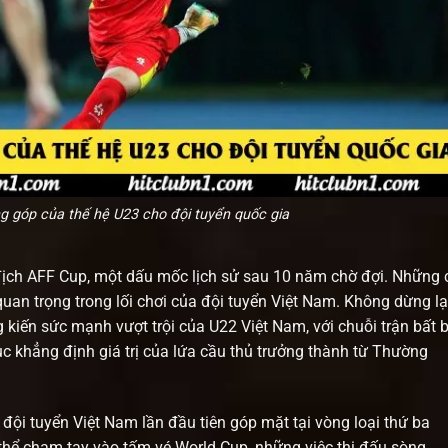
g góp của thế hệ U23 cho đội tuyển quốc gia
địch AFF Cup, một dấu mốc lịch sử sau 10 năm chờ đợi. Những 
 quan trọng trong lối chơi của đội tuyển Việt Nam. Không dừng lạ
iến sức mạnh vượt trội của U22 Việt Nam, với chuỗi trận bất b
ục khẳng định giá trị của lứa cầu thủ trưởng thành từ Thường
đội tuyển Việt Nam lần đầu tiên góp mặt tại vòng loại thứ ba
hể chạm tay vào tấm vé World Cup, những việc thi đấu sòng