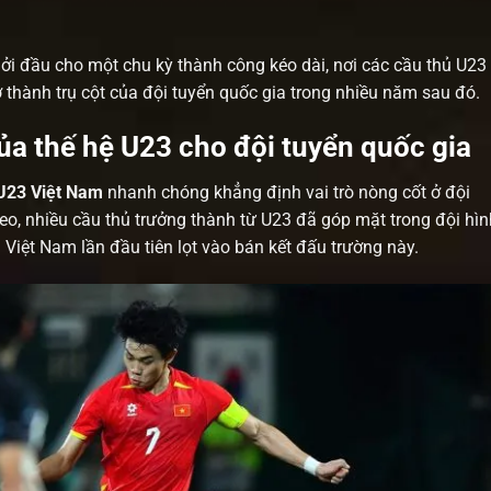
i đầu cho một chu kỳ thành công kéo dài, nơi các cầu thủ U23
ở thành trụ cột của đội tuyển quốc gia trong nhiều năm sau đó.
ủa thế hệ U23 cho đội tuyển quốc gia
 U23 Việt Nam
nhanh chóng khẳng định vai trò nòng cốt ở đội
eo, nhiều cầu thủ trưởng thành từ U23 đã góp mặt trong đội hìn
ệt Nam lần đầu tiên lọt vào bán kết đấu trường này.