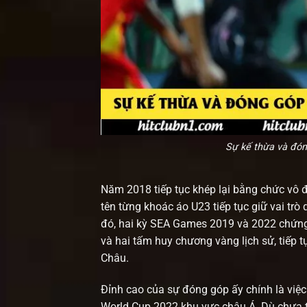
Sự kế thừa và đón
Năm 2018 tiếp tục khép lại bằng chức vô 
tên từng khoác áo U23 tiếp tục giữ vai trò
đó, hai kỳ SEA Games 2019 và 2022 chứng k
và hai tấm huy chương vàng lịch sử, tiếp t
Châu.
Đỉnh cao của sự đóng góp ấy chính là việc 
World Cup 2022 khu vực châu Á. Dù chưa t