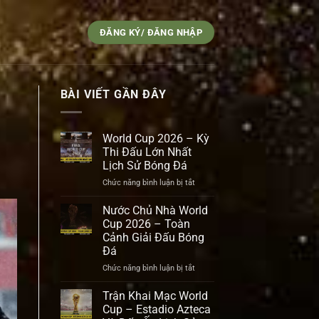
ĐĂNG KÝ/ ĐĂNG NHẬP
BÀI VIẾT GẦN ĐÂY
World Cup 2026 – Kỳ
Thi Đấu Lớn Nhất
Lịch Sử Bóng Đá
ở
Chức năng bình luận bị tắt
World
Cup
Nước Chủ Nhà World
2026
Cup 2026 – Toàn
–
Cảnh Giải Đấu Bóng
Kỳ
Đá
Thi
Đấu
ở
Chức năng bình luận bị tắt
Lớn
Nước
Nhất
Chủ
Trận Khai Mạc World
Lịch
Nhà
Cup – Estadio Azteca
Sử
World