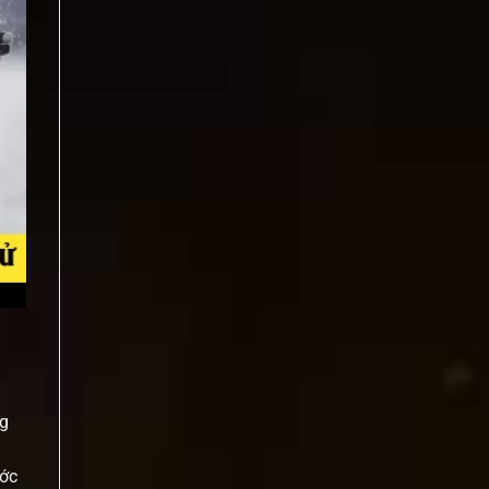
ng
ước