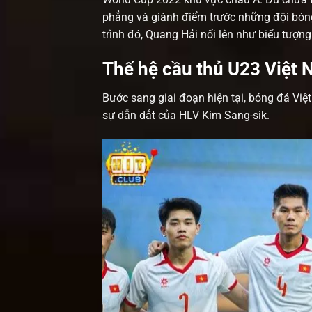
phẳng và giành điểm trước những đội bóng
trình đó, Quang Hải nổi lên như biểu tượng
Thế hệ cầu thủ U23 Việt N
Bước sang giai đoạn hiện tại, bóng đá Việ
sự dẫn dắt của HLV Kim Sang-sik.