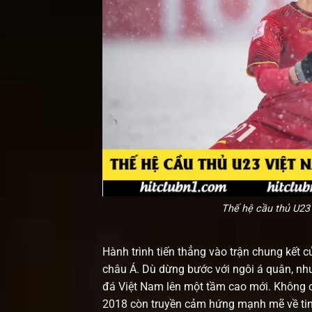
Thế hệ cầu thủ U23
Hành trình tiến thẳng vào trận chung kết
châu Á. Dù dừng bước với ngôi á quân, nh
đá Việt Nam lên một tầm cao mới. Không c
2018 còn truyền cảm hứng mạnh mẽ về tinh